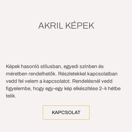
AKRIL KÉPEK
Az ebihal álma
Törés
Ősz
Maga a zene
Mozgásban
Levéloázis
Egyensúly
Széljáték
Akril festmény, vegyes technika (filc), 21x30cm,
Akril festmény, vegyes technika (filc), 24x30cm,
Akril festmény, vegyes technika (filc), 30x40cm,
Akril festmény, 21x30cm, 80.000Ft
Akril festmény, 24x30cm, 80.000Ft
Akril festmény, 30x40cm, 80.000Ft
Akril festmény, 21x30cm, 60.000Ft
Akril festmény
120.000Ft
80.000Ft
80.000Ft
Képek hasonló stílusban, egyedi színben és
méretben rendelhetők. Részletekkel kapcsolatban
vedd fel velem a kapcsolatot. Rendelésnél vedd
figyelembe, hogy egy-egy kép elkészítése 2-4 hétbe
telik.
KAPCSOLAT