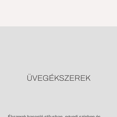
ÜVEGÉKSZEREK
Szarvas Móni logó
Gyűrű1
Ékszerek hasonló stílusban, egyedi színben és